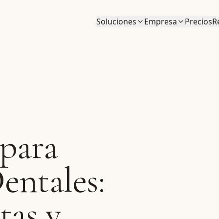
Soluciones
Empresa
Precios
R
para
entales:
tas y