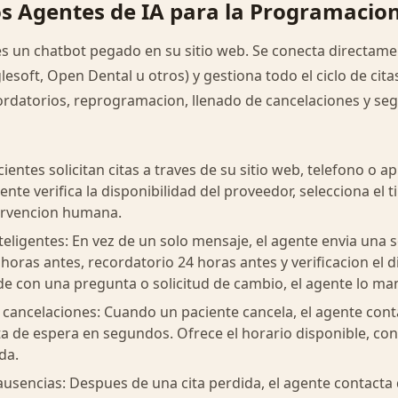
s Agentes de IA para la Programacio
es un chatbot pegado en su sitio web. Se conecta directame
lesoft, Open Dental u otros) y gestiona todo el ciclo de cita
ordatorios, reprogramacion, llenado de cancelaciones y seg
ientes solicitan citas a traves de su sitio web, telefono o a
ente verifica la disponibilidad del proveedor, selecciona el t
tervencion humana.
teligentes: En vez de un solo mensaje, el agente envia una 
oras antes, recordatorio 24 horas antes y verificacion el dia 
e con una pregunta o solicitud de cambio, el agente lo man
cancelaciones: Cuando un paciente cancela, el agente conta
sta de espera en segundos. Ofrece el horario disponible, co
da.
usencias: Despues de una cita perdida, el agente contacta 