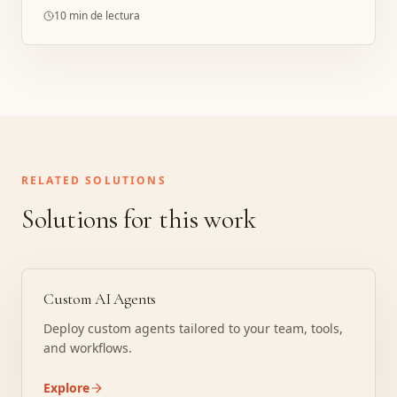
me hizo llorar la atención a construir.
10 min de lectura
RELATED SOLUTIONS
Solutions for this work
Custom AI Agents
Deploy custom agents tailored to your team, tools,
and workflows.
Explore