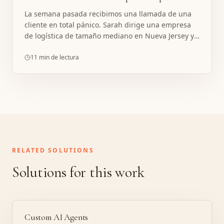
La semana pasada recibimos una llamada de una
cliente en total pánico. Sarah dirige una empresa
de logística de tamaño mediano en Nueva Jersey y
acababa de perder a su asistente virtual "estrella".
Este AV había estado.
11 min de lectura
RELATED SOLUTIONS
Solutions for this work
Custom AI Agents