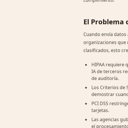
cumplimiento.
El Problema 
Cuando envía datos a
organizaciones que m
clasificados, esto 
HIPAA requiere q
IA de terceros r
de auditoría.
Los Criterios de 
demostrar cuando
PCI DSS restring
tarjetas.
Las agencias gu
el procesamient