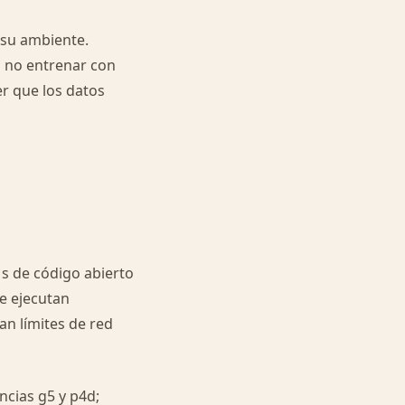
 su ambiente.
 no entrenar con
er que los datos
s de código abierto
se ejecutan
n límites de red
ncias g5 y p4d;