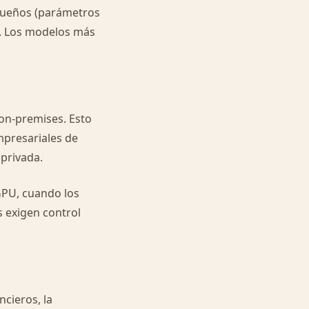
equeños (parámetros
o. Los modelos más
on-premises. Esto
mpresariales de
 privada.
GPU, cuando los
s exigen control
ncieros, la